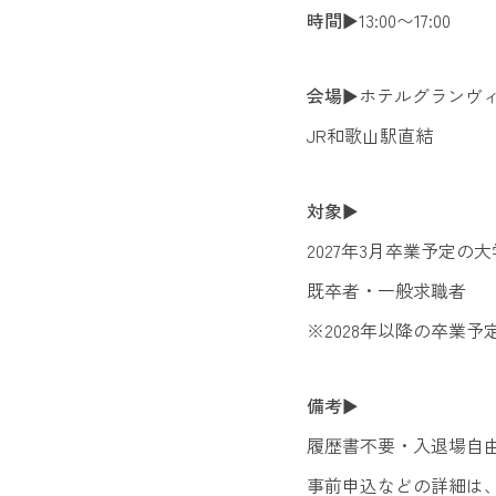
時間
▶︎13:00〜17:00
会場
▶︎ホテルグランヴ
JR和歌山駅直結
対象
▶︎
2027年3月卒業予定
既卒者・一般求職者
※2028年以降の卒業
備考
▶︎
履歴書不要・入退場自
事前申込などの詳細は