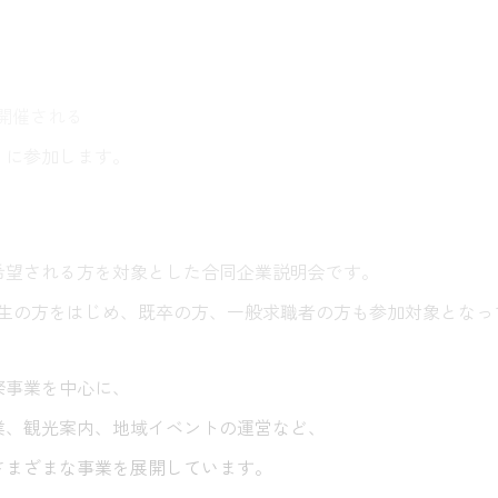
に開催される
」
に参加します。
、
希望される方を対象とした合同企業説明会です。
の学生の方をはじめ、既卒の方、一般求職者の方も参加対象とな
祭事業を中心に、
業、観光案内、地域イベントの運営など、
さまざまな事業を展開しています。